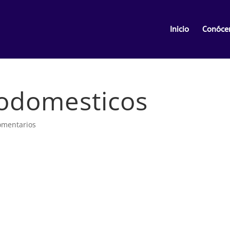
Inicio
Conóce
odomesticos
omentarios