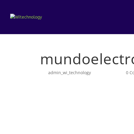
mundoelectr
por
admin_wi_technology
|
Ene 21, 2026
|
0 C