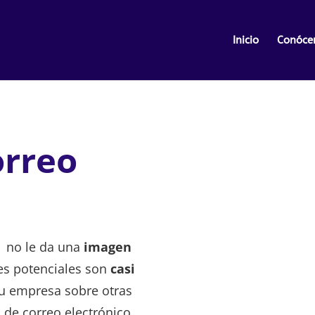
Inicio
Conóce
orreo
os no le da una
imagen
es potenciales son
casi
tu empresa sobre otras
de correo electrónico