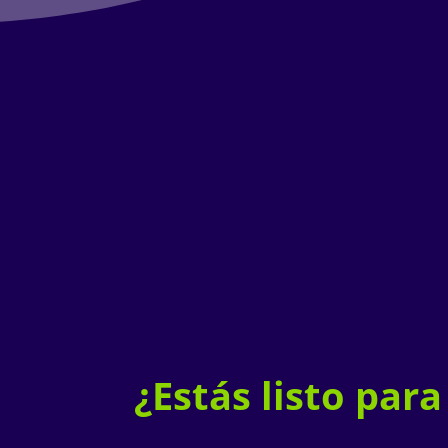
¿Estás l
isto par