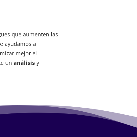
gues que aumenten las
s te ayudamos a
imizar mejor el
te un
análisis
y