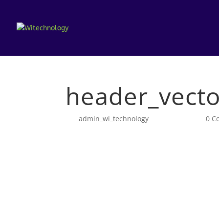
header_vecto
por
admin_wi_technology
|
Ene 31, 2020
|
0 C