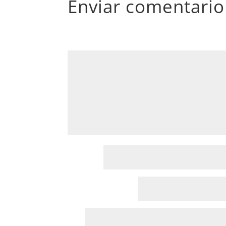
Enviar comentario
Tu dirección de correo electrónico no será pub
Comentario
*
Nombre
*
Correo electrónico
*
Web