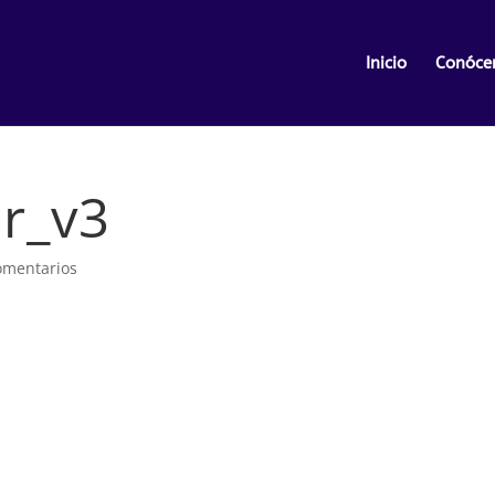
Inicio
Conóce
r_v3
omentarios